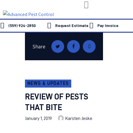
(559) 924-2850
Request Estimate
Pay Invoice
HOME
Share
ABOUT US
SERVICES
FAQ
CONTACT US
NEWS & UPDATES
REVIEW OF PESTS
THAT BITE
January 1, 2019
Karsten Jeske