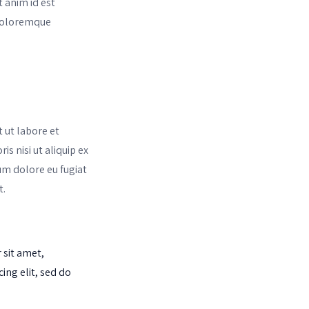
t anim id est
 doloremque
 ut labore et
s nisi ut aliquip ex
um dolore eu fugiat
t.
sit amet,
cing elit, sed do