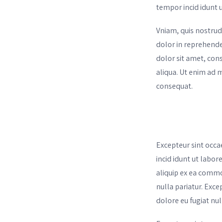
tempor incid idunt 
Vniam, quis nostrud
dolor in reprehender
dolor sit amet, con
aliqua. Ut enim ad 
consequat.
Excepteur sint occa
incid idunt ut labor
aliquip ex ea commod
nulla pariatur. Exce
dolore eu fugiat nul