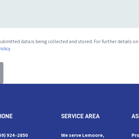
submitted data is being collected and stored. For further details on
Policy
HONE
SERVICE AREA
AS
59) 924-2850
We serve Lemoore,
Pr