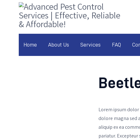
Home
About Us
Services
FAQ
Con
Beetl
Lorem ipsum dolor s
dolore magna sed al
aliquip ex ea commod
pariatur. Excepteur 