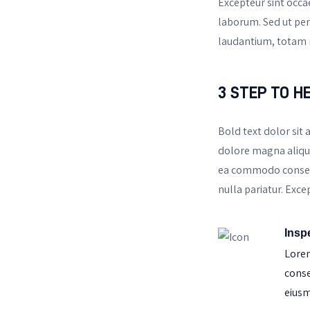
Excepteur sint occae
laborum. Sed ut per
laudantium, totam 
3 STEP TO H
Bold text dolor sit 
dolore magna aliqua
ea commodo consequa
nulla pariatur. Exce
Insp
Lorem
conse
eius