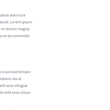
atuis aute irure
ccaecat. Lorem ipsum
re et dolore magna
quip ex ea commodo
 do e iusmod tempor
aboris nisi ut
it esse cillugiat
te velit esse cillum