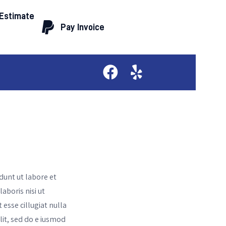
 Estimate
Pay Invoice
dunt ut labore et
aboris nisi ut
esse cillugiat nulla
lit, sed do e iusmod