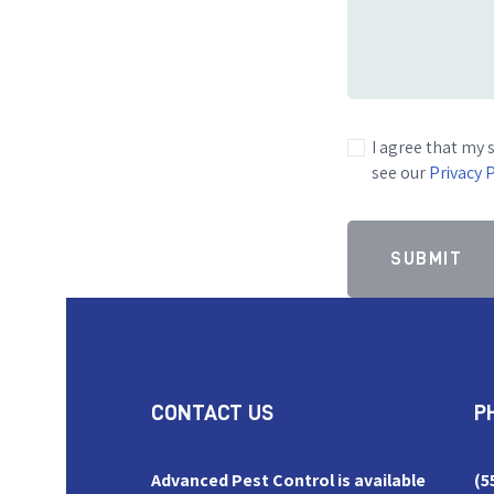
I agree that my 
see our
Privacy 
CONTACT US
P
Advanced Pest Control is available
(5