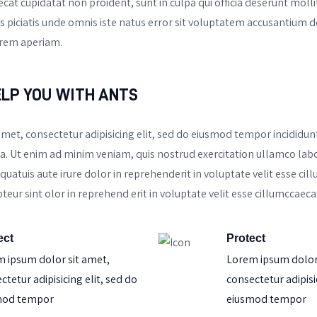
cat cupidatat non proident, sunt in culpa qui officia deserunt molli
s piciatis unde omnis iste natus error sit voluptatem accusantium
rem aperiam.
ELP YOU WITH ANTS
amet, consectetur adipisicing elit, sed do eiusmod tempor incididunt
. Ut enim ad minim veniam, quis nostrud exercitation ullamco labori
tuis aute irure dolor in reprehenderit in voluptate velit esse cill
pteur sint olor in reprehend erit in voluptate velit esse cillumccaeca
ect
Protect
 ipsum dolor sit amet,
Lorem ipsum dolor 
ctetur adipisicing elit, sed do
consectetur adipisi
mod tempor
eiusmod tempor