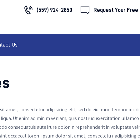
HOME
(559) 924-2850
Request Your Free
ABOUT US
SERVICES
tact Us
FAQ
CONTACT US
es
it amet, consectetur adipisicing elit, sed do eiusmod tempor incidi
iqua. Ut enim ad minim veniam, quis nostrud exercitation ullamco l
o consequatuis aute irure dolor in reprehenderit in voluptate velit 
sint occaecat lorem ipsum dolor sit amet, consectetu r adipisicing e