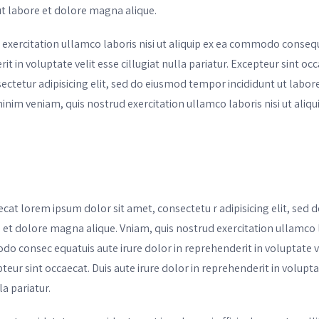
ut labore et dolore magna alique.
 exercitation ullamco laboris nisi ut aliquip ex ea commodo consequ
it in voluptate velit esse cillugiat nulla pariatur. Excepteur sint o
sectetur adipisicing elit, sed do eiusmod tempor incididunt ut labo
minim veniam, quis nostrud exercitation ullamco laboris nisi ut ali
ecat lorem ipsum dolor sit amet, consectetu r adipisicing elit, sed
e et dolore magna alique. Vniam, quis nostrud exercitation ullamco l
o consec equatuis aute irure dolor in reprehenderit in voluptate vel
pteur sint occaecat. Duis aute irure dolor in reprehenderit in volupta
la pariatur.